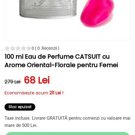
Deschide
conținutul
0
(
0
Recenzii
)
media
100 ml Eau de Perfume CATSUIT cu
1
într-
Arome Oriental-Florale pentru Femei
o
fereastră
modală
Preț obișnuit
Preț redus
68 Lei
279 Lei
Economisește acum
211 Lei
!
Stoc epuizat
Taxe incluse. Livrare GRATUITĂ pentru comenzi cu valoare mai
mare de 500 Lei.