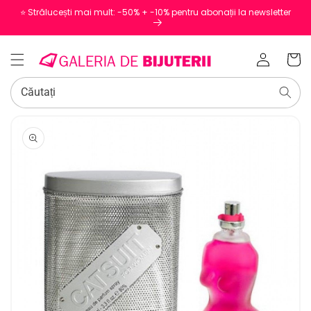
⭐️ Strălucești mai mult: -50% + -10% pentru abonații la newsletter
Conectați-
Coș
vă
Căutați
SALT LA
INFORMAȚIILE
DESPRE
PRODUS