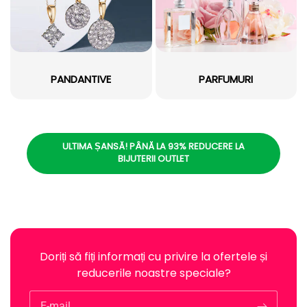
PANDANTIVE
PARFUMURI
ULTIMA ȘANSĂ! PÂNĂ LA 93% REDUCERE LA
BIJUTERII OUTLET
Doriți să fiți informați cu privire la ofertele și
reducerile noastre speciale?
E-mail