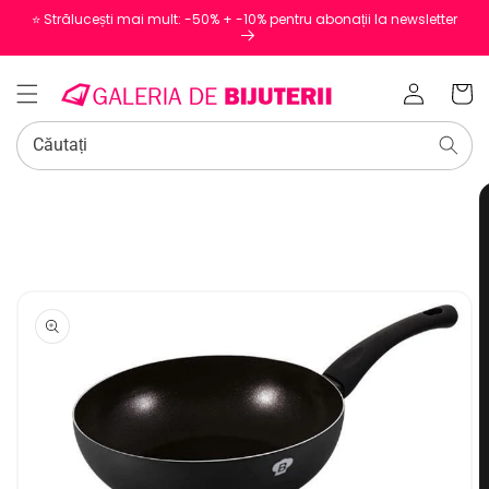
⭐️ Strălucești mai mult: -50% + -10% pentru abonații la newsletter
Conectați-
Coș
vă
Căutați
SALT LA
INFORMAȚIILE
DESPRE
PRODUS