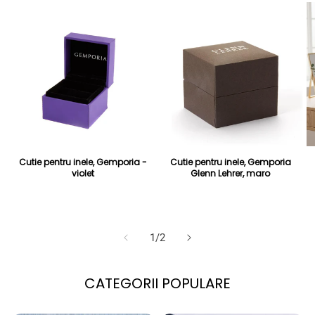
Cutie pentru inele, Gemporia -
Cutie pentru inele, Gemporia
violet
Glenn Lehrer, maro
Preț obișnuit
Preț redus
30 Lei
Preț obișnuit
Preț redus
28 Lei
99 Lei
89 Lei
din
1
/
2
CATEGORII POPULARE