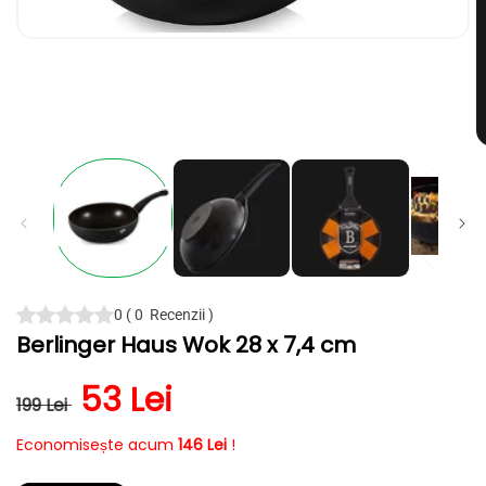
Deschide
conținutul
media
1
într-
o
fereastră
D
modală
c
m
2
în
o
f
m
0
(
0
Recenzii
)
Berlinger Haus Wok 28 x 7,4 cm
Preț obișnuit
Preț redus
53 Lei
199 Lei
Economisește acum
146 Lei
!