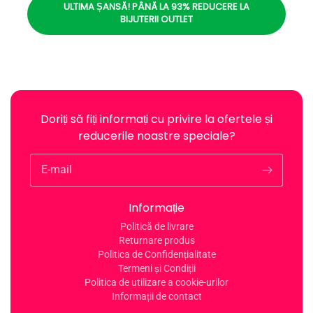
ULTIMA ȘANSĂ! PÂNĂ LA 93% REDUCERE LA
BIJUTERII OUTLET
Doriți să fiți informați cu privire la ofertele și
reducerile noastre speciale?
E-mail
Informație
Politică de livrare
Returnare produs
Politica de Confidențialitate
Termeni și Condiții
Politica de utilizare a cookie-urilor
Informații de contact