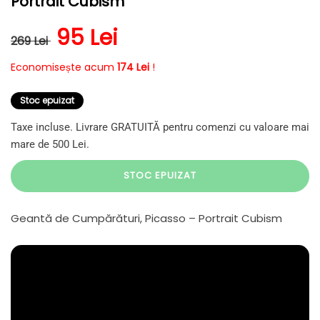
Portrait Cubism
Preț obișnuit
Preț redus
95 Lei
269 Lei
Economisește acum
174 Lei
!
Stoc epuizat
Taxe incluse. Livrare GRATUITĂ pentru comenzi cu valoare mai
mare de 500 Lei.
STOC EPUIZAT
Geantă de Cumpărături, Picasso – Portrait Cubism