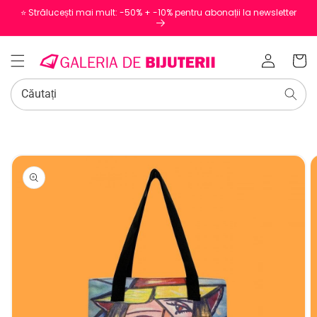
⭐️ Strălucești mai mult: -50% + -10% pentru abonații la newsletter
Conectați-
Coș
vă
Căutați
SALT LA
INFORMAȚIILE
DESPRE
PRODUS