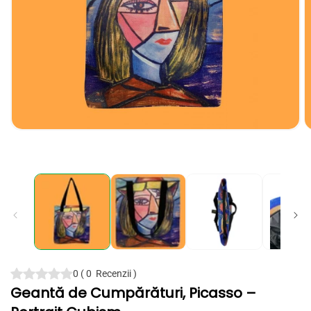
Deschide
D
conținutul
c
media
m
1
2
într-
în
o
o
fereastră
f
modală
m
0
(
0
Recenzii
)
Geantă de Cumpărături, Picasso –