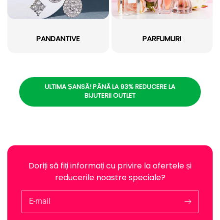
PANDANTIVE
PARFUMURI
ULTIMA ȘANSĂ! PÂNĂ LA 93% REDUCERE LA
BIJUTERII OUTLET
Doriți să fiți informați cu privire la ofertele și
reducerile noastre speciale?
E-mail