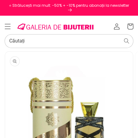
⭐️ Strălucești mai mult: -50% + -10% pentru abonații la newsletter
Conectați-
Coș
vă
Căutați
SALT LA
INFORMAȚIILE
DESPRE
PRODUS