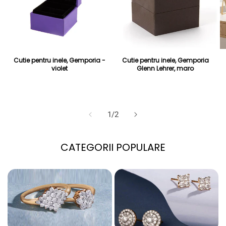
Cutie pentru inele, Gemporia -
Cutie pentru inele, Gemporia
violet
Glenn Lehrer, maro
Preț obișnuit
Preț redus
30 Lei
Preț obișnuit
Preț redus
28 Lei
99 Lei
89 Lei
din
1
/
2
CATEGORII POPULARE