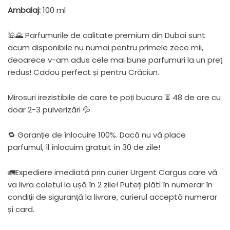
Ambalaj:
100 ml
🕌🌄 Parfumurile de calitate premium din Dubai sunt
acum disponibile nu numai pentru primele zece mii,
deoarece v-am adus cele mai bune parfumuri la un preț
redus! Cadou perfect și pentru Crăciun.
Mirosuri irezistibile de care te poți bucura ⏳ 48 de ore cu
doar 2-3 pulverizări 💦
🔁 Garanție de înlocuire 100%. Dacă nu vă place
parfumul, îl înlocuim gratuit în 30 de zile!
🚛Expediere imediată prin curier Urgent Cargus care vă
va livra coletul la ușă în 2 zile! Puteți plăti în numerar în
condiții de siguranță la livrare, curierul acceptă numerar
și card.