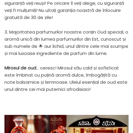
siguranță veți reuși! Pe oricare îl veți alege, cu siguranță
veți fi mulțumiți! Nu uitați garanția noastră de înlocuire
gratuită de 30 de zile!
3. Majoritatea parfumurilor noastre conțin Oud special, o
aromă unică din lumea parfumurilor din Est, cunoscut și
sub numele de 🌟 aur lichid, unul dintre cele mai scumpe
și mai luxoase ingrediente de parfum din lume.
Mirosul de oud
... ceresc! Mirosul său cald și sofisticat
este îmbinat cu puțină aromă dulce, îmbogățită cu
note balsamice și lemnoase. Uleiul esențial de oud este
unul dintre cei mai puternici afrodisiaci!