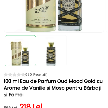
Deschide
D
conținutul
c
media
m
1
2
într-
în
o
o
fereastră
f
modală
m
0
(
0
Recenzii
)
100 ml Eau de Parfum Oud Mood Gold cu
Arome de Vanilie și Mosc pentru Bărbați
și Femei
Preț obișnuit
Preț redus
218 Lei