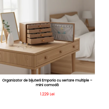
Organizator de bijuterii Emporia cu sertare multiple –
mini comodă
Preț obișnuit
1.229 Lei