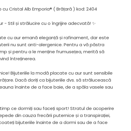
lb cu Cristal Alb Emporia® ( Brățară ) kod: 2404
 - Stil și strălucire cu o îngrijire adecvată! ✨
cate cu aur emană eleganță și rafinament, dar este
uterii nu sunt anti-alergenice. Pentru a vă păstra
timp și pentru a le menține frumusețea, merită să
vind întreținerea.
mice! Bijuteriile la modă placate cu aur sunt sensibile
rățare. Dacă doriți ca bijuteriile dvs. să strălucească
deauna înainte de a face baie, de a spăla vasele sau
n timp ce dormiți sau faceți sport! Stratul de acoperire
repede din cauza frecării puternice și a transpirației,
ateți bijuteriile înainte de a dormi sau de a face