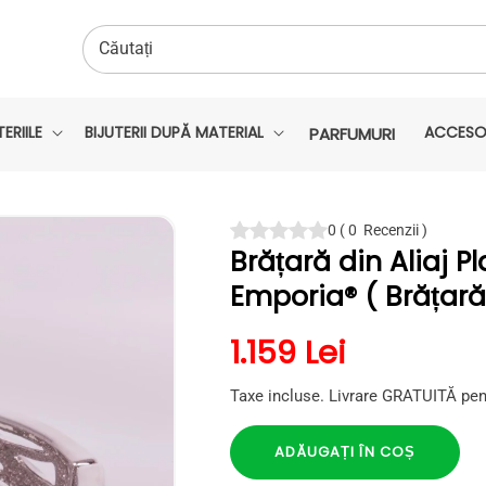
Căutați
ERIILE
BIJUTERII DUPĂ MATERIAL
ACCESOR
PARFUMURI
0
(
0
Recenzii
)
Brățară din Aliaj P
Emporia® ( Brățară
Preț obișnuit
1.159 Lei
Taxe incluse. Livrare GRATUITĂ pen
ADĂUGAȚI ÎN COȘ