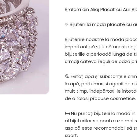
Brățară din Aliaj Placat cu Aur A
✨ Bijuterii la modă placate cu aur
Bijuteriile noastre la modă pla
important să știți, că aceste bij
bijuteriile o perioadă lungă de 
urmați câteva reguli de bază pri
💦 Evitați apa și substanțele chi
la apă, parfumuri și agenți de cu
mult timp, îndepărtați-le întot
de a folosi produse cosmetice.
🛏 Nu purtați bijuterii la modă î
al bijuteriilor se poate uza mai 
așa că este recomandabil să sco
sport.