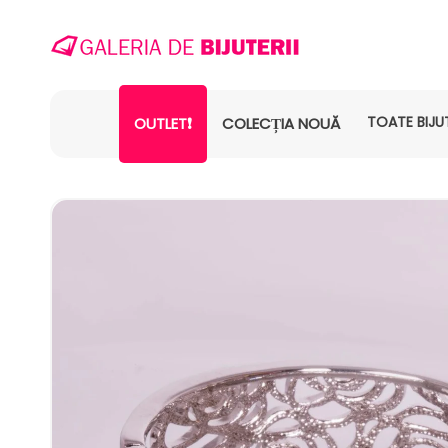
TOATE BIJUT
OUTLET❗
COLECȚIA NOUĂ
SALT LA
INFORMAȚIILE
DESPRE
PRODUS