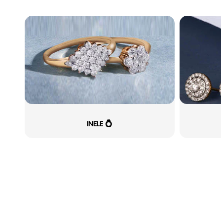
INELE 💍