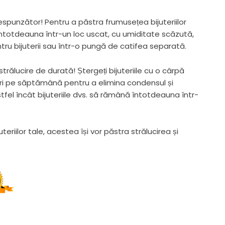
respunzător! Pentru a păstra frumusețea bijuteriilor
ntotdeauna într-un loc uscat, cu umiditate scăzută,
tru bijuterii sau într-o pungă de catifea separată.
trălucire de durată! Ștergeți bijuteriile cu o cârpă
ri pe săptămână pentru a elimina condensul și
tfel încât bijuteriile dvs. să rămână întotdeauna într-
juteriilor tale, acestea își vor păstra strălucirea și