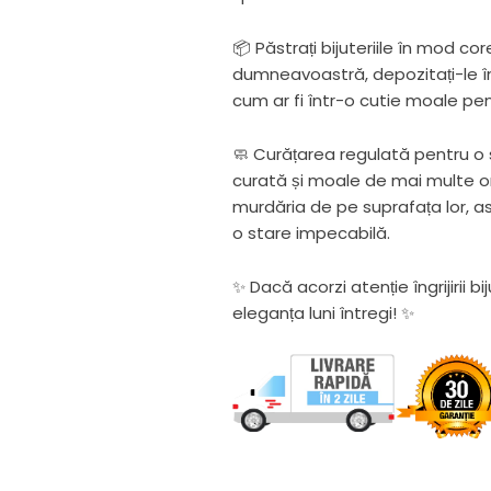
📦 Păstrați bijuteriile în mod co
dumneavoastră, depozitați-le î
cum ar fi într-o cutie moale pen
🧼 Curățarea regulată pentru o s
curată și moale de mai multe o
murdăria de pe suprafața lor, as
o stare impecabilă.
✨ Dacă acorzi atenție îngrijirii bi
eleganța luni întregi! ✨