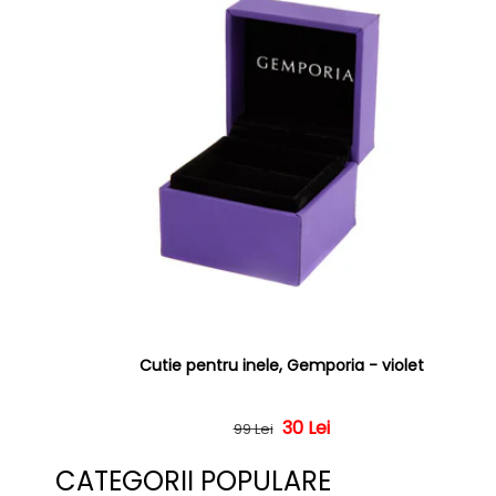
Cutie pentru inele, Gemporia - violet
Preț obișnuit
Preț redus
30 Lei
99 Lei
CATEGORII POPULARE