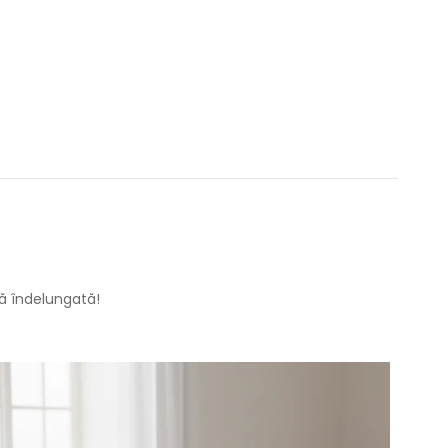
dă îndelungată!