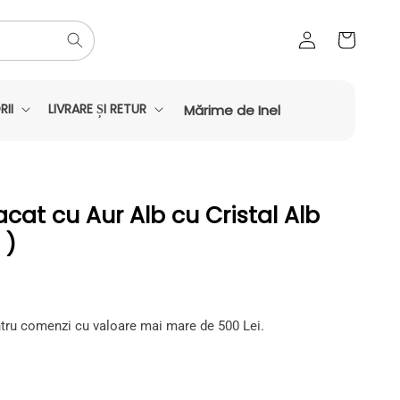
Conectați-
Coș
vă
II
LIVRARE ȘI RETUR
Mărime de Inel
lacat cu Aur Alb cu Cristal Alb
 )
tru comenzi cu valoare mai mare de 500 Lei.