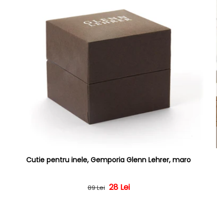
Cutie pentru inele, Gemporia Glenn Lehrer, maro
Preț obișnuit
Preț redus
28 Lei
89 Lei