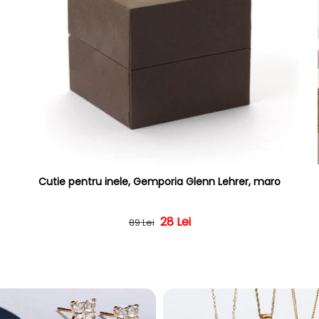
Cutie pentru inele, Gemporia Glenn Lehrer, maro
Preț obișnuit
Preț redus
28 Lei
89 Lei