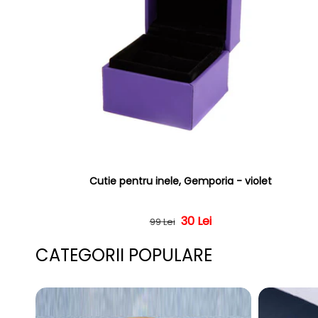
Cutie pentru inele, Gemporia - violet
Preț obișnuit
Preț redus
30 Lei
99 Lei
CATEGORII POPULARE