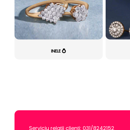
INELE 💍
Serviciu relații clienți: 031/8242152