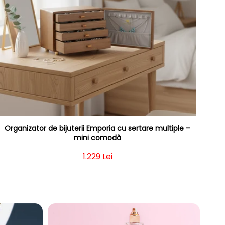
Organizator de bijuterii Emporia cu sertare multiple –
mini comodă
Preț obișnuit
1.229 Lei