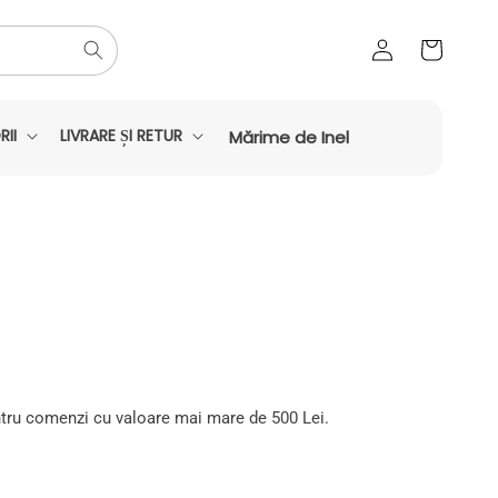
Conectați-
Coș
vă
II
LIVRARE ȘI RETUR
Mărime de Inel
tru comenzi cu valoare mai mare de 500 Lei.