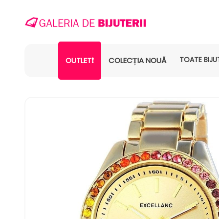
TOATE BIJUT
OUTLET❗
COLECȚIA NOUĂ
SALT LA
INFORMAȚIILE
DESPRE
PRODUS