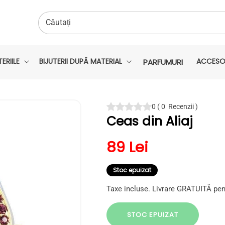
Căutați
ERIILE
BIJUTERII DUPĂ MATERIAL
ACCESOR
PARFUMURI
0
(
0
Recenzii
)
Ceas din Aliaj
Preț obișnuit
89 Lei
Stoc epuizat
Taxe incluse. Livrare GRATUITĂ pen
STOC EPUIZAT