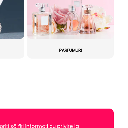
PARFUMURI
oriți să fiți informați cu privire la