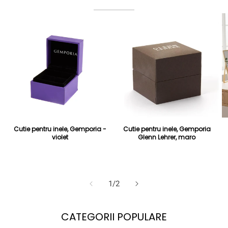
Cutie pentru inele, Gemporia -
Cutie pentru inele, Gemporia
violet
Glenn Lehrer, maro
Preț obișnuit
Preț redus
30 Lei
Preț obișnuit
Preț redus
28 Lei
99 Lei
89 Lei
din
1
/
2
CATEGORII POPULARE