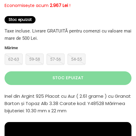
Economisește acum
2.967 Lei
!
Stoc epuizat
Taxe incluse. Livrare GRATUITĂ pentru comenzi cu valoare mai
mare de 500 Lei.
Mărime
62-63
59-58
57-56
54-55
STOC EPUIZAT
Inel din Argint 925 Placat cu Aur ( 2.61 grame ) cu Granat
Barton și Topaz Alb 3.38 Carate kod: Y48528 Mărimea
bijuteriei: 10.30 mm x 22 mm