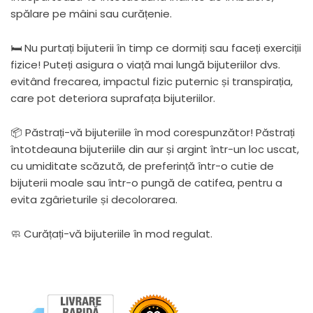
spălare pe mâini sau curățenie.
🛏 Nu purtați bijuterii în timp ce dormiți sau faceți exerciții
fizice! Puteți asigura o viață mai lungă bijuteriilor dvs.
evitând frecarea, impactul fizic puternic și transpirația,
care pot deteriora suprafața bijuteriilor.
📦 Păstrați-vă bijuteriile în mod corespunzător! Păstrați
întotdeauna bijuteriile din aur și argint într-un loc uscat,
cu umiditate scăzută, de preferință într-o cutie de
bijuterii moale sau într-o pungă de catifea, pentru a
evita zgârieturile și decolorarea.
🧼 Curățați-vă bijuteriile în mod regulat.