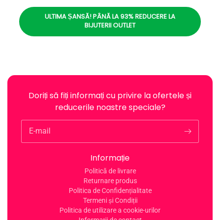
ULTIMA ȘANSĂ! PÂNĂ LA 93% REDUCERE LA
BIJUTERII OUTLET
Doriți să fiți informați cu privire la ofertele și
reducerile noastre speciale?
E-mail
Informație
Politică de livrare
Returnare produs
Politica de Confidențialitate
Termeni și Condiții
Politica de utilizare a cookie-urilor