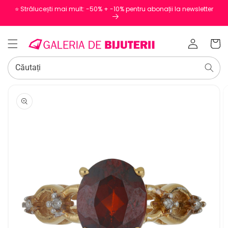
⭐️ Strălucești mai mult: -50% + -10% pentru abonații la newsletter
Conectați-
Coș
vă
Căutați
SALT LA
INFORMAȚIILE
DESPRE
PRODUS