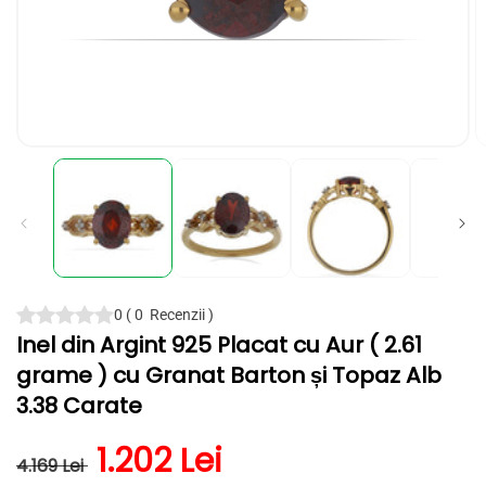
Deschide
D
conținutul
c
media
m
1
2
într-
în
o
o
fereastră
f
modală
m
0
(
0
Recenzii
)
Inel din Argint 925 Placat cu Aur ( 2.61
grame ) cu Granat Barton și Topaz Alb
3.38 Carate
Preț obișnuit
Preț redus
1.202 Lei
4.169 Lei