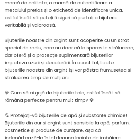
marcă de calitate, o marcă de autentificare a
metalului prețios și o etichetă de identificare unică,
astfel încât să puteți fi siguri că purtați o bijuterie
veritabilă și valoroasă.
Bijuteriile noastre din argint sunt acoperite cu un strat
special de rodiu, care nu doar că le sporește strălucirea,
dar oferă și o protecție suplimentară bijuteriilor
împotriva uzurii și decolorării. În acest fel, toate
bijuteriile noastre din argint își vor păstra frumusețea și
strălucirea timp de mulți ani.
💎 Cum să ai grijă de bijuteriile tale, astfel încât să
rămână perfecte pentru mult timp? 💎
💦 Protejați-vă bijuteriile de apă și substanțe chimice!
Bijuteriile din aur și argint sunt sensibile la apă, parfum,
cosmetice și produse de curățare, așa că
îndepărtează-le întotdeauna înainte de îmbăiere,