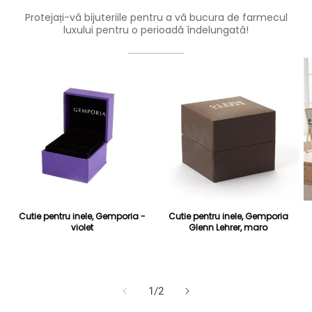
Protejați-vă bijuteriile pentru a vă bucura de farmecul
luxului pentru o perioadă îndelungată!
Cutie pentru inele, Gemporia -
Cutie pentru inele, Gemporia
violet
Glenn Lehrer, maro
Preț obișnuit
Preț redus
30 Lei
Preț obișnuit
Preț redus
28 Lei
99 Lei
89 Lei
din
1
/
2