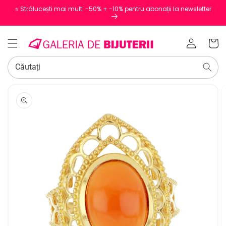
⭐️ Strălucești mai mult: -50% + -10% pentru abonații la newsletter
Conectați-
Coș
vă
Căutați
SALT LA
INFORMAȚIILE
DESPRE
PRODUS