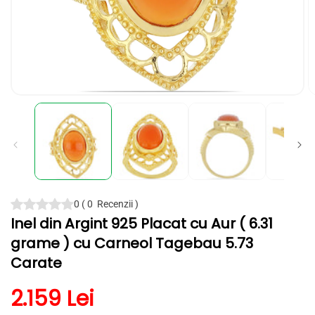
Deschide
D
conținutul
c
media
m
1
2
într-
în
o
o
fereastră
f
modală
m
0
(
0
Recenzii
)
Inel din Argint 925 Placat cu Aur ( 6.31
grame ) cu Carneol Tagebau 5.73
Carate
Preț obișnuit
2.159 Lei