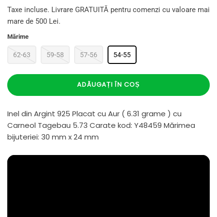
Taxe incluse. Livrare GRATUITĂ pentru comenzi cu valoare mai
mare de 500 Lei.
Mărime
62-63
59-58
57-56
54-55
ADĂUGAȚI ÎN COȘ
Inel din Argint 925 Placat cu Aur ( 6.31 grame ) cu
Carneol Tagebau 5.73 Carate kod: Y48459 Mărimea
bijuteriei: 30 mm x 24 mm