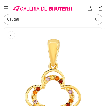
Conectați-
Coș
vă
Căutați
SALT LA
INFORMAȚIILE
DESPRE
PRODUS