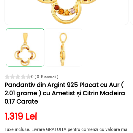
Deschide
D
conținutul
c
media
m
1
2
într-
în
o
o
fereastră
f
modală
m
0
(
0
Recenzii
)
Pandantiv din Argint 925 Placat cu Aur (
2.01 grame ) cu Ametist și Citrin Madeira
0.17 Carate
Preț obișnuit
1.319 Lei
Taxe incluse. Livrare GRATUITĂ pentru comenzi cu valoare mai