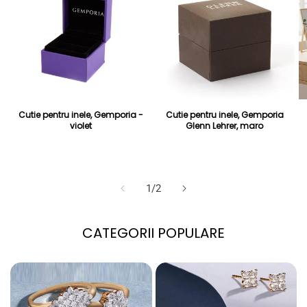
Cutie pentru inele, Gemporia -
Cutie pentru inele, Gemporia
violet
Glenn Lehrer, maro
Preț obișnuit
Preț redus
30 Lei
Preț obișnuit
Preț redus
28 Lei
99 Lei
89 Lei
din
1
/
2
CATEGORII POPULARE