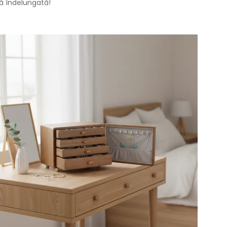
dă îndelungată!