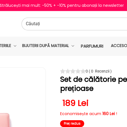
 Strălucești mai mult: -50% + -10% pentru abonații la newsletter
Căutați
ERIILE
BIJUTERII DUPĂ MATERIAL
ACCESOR
PARFUMURI
0
(
0
Recenzii
)
Set de călătorie p
prețioase
Preț redus
189 Lei
Economisește acum
160 Lei
!
Preț redus