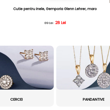
Cutie pentru inele, Gemporia Glenn Lehrer, maro
Preț obișnuit
Preț redus
28 Lei
89 Lei
CERCEI
PANDANTIVE