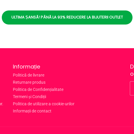
ULTIMA ȘANSĂ! PÂNĂ LA 93% REDUCERE LA BIJUTERII OUTLET
Informație
D
o
Politică de livrare
Returnare produs
Politica de Confidențialitate
Termeni și Condiții
r.
Politica de utilizare a cookie-urilor
Informații de contact