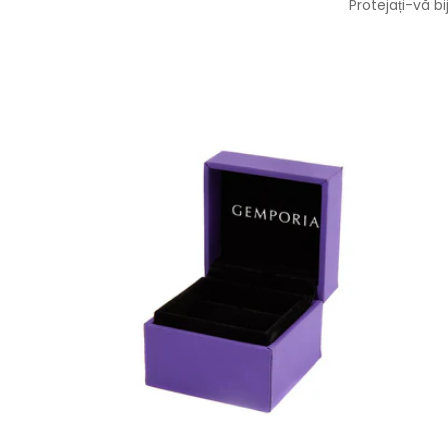
Protejați-vă b