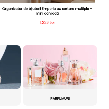
Organizator de bijuterii Emporia cu sertare multiple –
mini comodă
Preț obișnuit
1.229 Lei
PARFUMURI