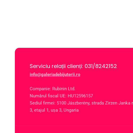
Serviciu relații clienți: 031/8242152
info@galeriadebijuterii.ro
Companie: Rubinin Ltd.
Numărul fiscal UE: HU12596157
Sediul firmei: 5100 Jászberény, strada Zirzen Janka n
3, etajul 1, ușa 3, Ungaria