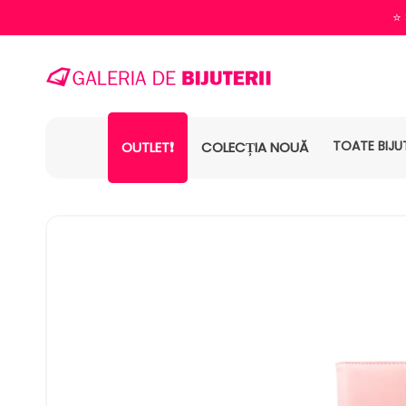
⭐️
TOATE BIJUT
OUTLET❗
COLECȚIA NOUĂ
SALT LA
INFORMAȚIILE
DESPRE
PRODUS