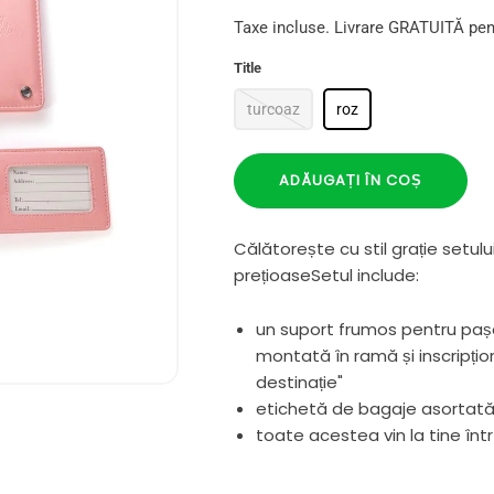
Taxe incluse. Livrare GRATUITĂ pen
Title
turcoaz
roz
ADĂUGAȚI ÎN COȘ
Călătorește cu stil grație setul
prețioaseSetul include:
un suport frumos pentru pașa
montată în ramă și inscripțion
destinație"
etichetă de bagaje asortată
toate acestea vin la tine înt