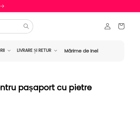
Conectați-
Coș
vă
II
LIVRARE ȘI RETUR
Mărime de Inel
entru pașaport cu pietre