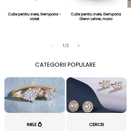
Cutie pentru inele, Gemporia -
Cutie pentru inele, Gemporia
violet
Glenn Lehrer, maro
Preț obișnuit
Preț redus
30 Lei
Preț obișnuit
Preț redus
28 Lei
99 Lei
89 Lei
din
1
/
2
CATEGORII POPULARE
INELE 💍
CERCEI