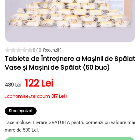
Deschide
conținutul
0
(
0
Recenzii
)
media
Tablete de Întreținere a Mașinii de Spălat
1
într-
Vase și Mașini de Spălat (60 buc)
o
fereastră
modală
Preț obișnuit
Preț redus
122 Lei
439 Lei
Economisește acum
317 Lei
!
Stoc epuizat
Taxe incluse. Livrare GRATUITĂ pentru comenzi cu valoare mai
mare de 500 Lei.