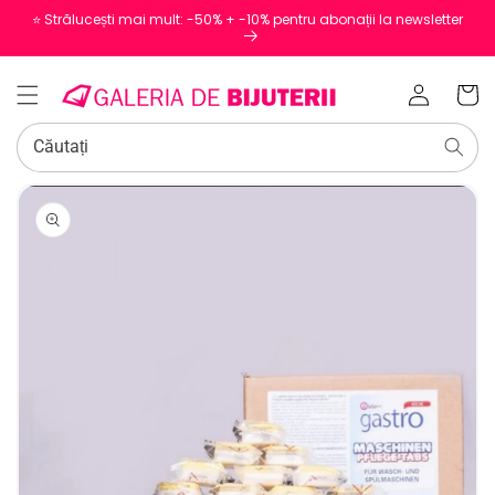
⭐️ Strălucești mai mult: -50% + -10% pentru abonații la newsletter
Conectați-
Coș
vă
Căutați
SALT LA
INFORMAȚIILE
DESPRE
PRODUS