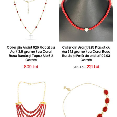
Colier din Argint 925 Placat cu
Colier din Argint 925 Placat cu
Aur ( 3.8 grame ) cu Coral
Aur ( 1.1 grame ) cu Coral Roșu
Roșu Burete și Topaz Alb 6.2
Burete și Perlă de cristal 102.93
Carate
Carate
Preț obișnuit
809 Lei
Preț obișnuit
Preț redus
221 Lei
709 Lei