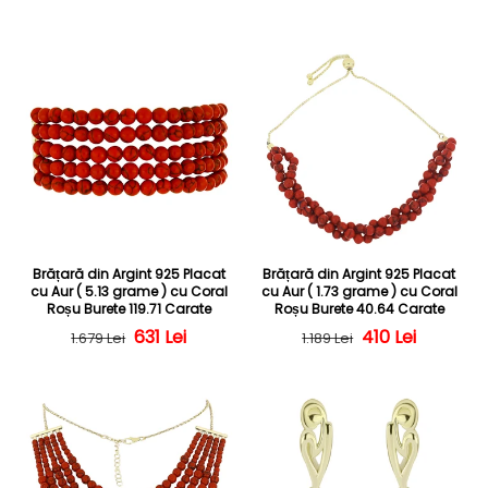
Brățară din Argint 925 Placat
Brățară din Argint 925 Placat
cu Aur ( 5.13 grame ) cu Coral
cu Aur ( 1.73 grame ) cu Coral
Roșu Burete 119.71 Carate
Roșu Burete 40.64 Carate
Preț obișnuit
Preț redus
631 Lei
Preț obișnuit
Preț redus
410 Lei
1.679 Lei
1.189 Lei