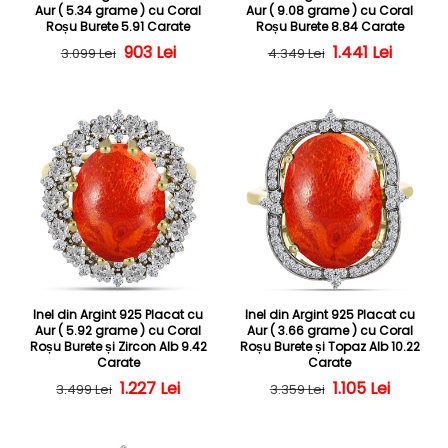
Aur ( 5.34 grame ) cu Coral
Aur ( 9.08 grame ) cu Coral
Roșu Burete 5.91 Carate
Roșu Burete 8.84 Carate
Preț obișnuit
Preț redus
903 Lei
Preț obișnuit
Preț redus
1.441 Lei
3.099 Lei
4.349 Lei
Inel din Argint 925 Placat cu
Inel din Argint 925 Placat cu
Aur ( 5.92 grame ) cu Coral
Aur ( 3.66 grame ) cu Coral
Roșu Burete și Zircon Alb 9.42
Roșu Burete și Topaz Alb 10.22
Carate
Carate
Preț obișnuit
Preț redus
1.227 Lei
Preț obișnuit
Preț redus
1.105 Lei
3.499 Lei
3.359 Lei