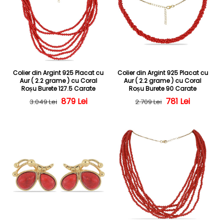
Colier din Argint 925 Placat cu
Colier din Argint 925 Placat cu
Aur ( 2.2 grame ) cu Coral
Aur ( 2.2 grame ) cu Coral
Roșu Burete 127.5 Carate
Roșu Burete 90 Carate
Preț obișnuit
Preț redus
879 Lei
Preț obișnuit
Preț redus
781 Lei
3.049 Lei
2.709 Lei