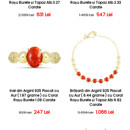
Roșu Burete și Topaz Alb 3.27
Roșu Burete și Topaz Alb 2.33
Carate
Carate
Preț obișnuit
Preț redus
631 Lei
Preț obișnuit
Preț redus
547 Lei
2.089 Lei
1.469 Lei
Inel din Argint 925 Placat cu
Brățară din Argint 925 Placat
Aur ( 1.97 grame ) cu Coral
cu Aur ( 6.44 grame ) cu Coral
Roșu Burete 1.08 Carate
Roșu Burete și Topaz Alb 6.82
Carate
247 Lei
Preț obișnuit
Preț redus
Preț obișnuit
Preț redus
1.066 Lei
829 Lei
3.059 Lei