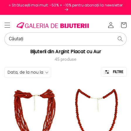
⭐️ Strălucești mai mult: -50% + -10% pentru abonații la newsletter
Conectați-
Coș
vă
Căutați
Colecție:
Bijuterii din Argint Placat cu Aur
45 produse
FILTRE