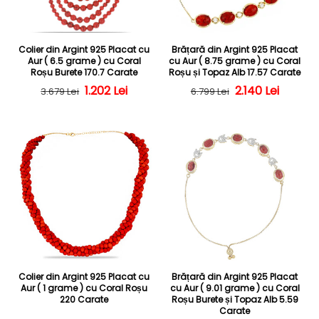
Colier din Argint 925 Placat cu
Brățară din Argint 925 Placat
Aur ( 6.5 grame ) cu Coral
cu Aur ( 8.75 grame ) cu Coral
Roșu Burete 170.7 Carate
Roșu și Topaz Alb 17.57 Carate
Preț obișnuit
Preț redus
1.202 Lei
Preț obișnuit
Preț redus
2.140 Lei
3.679 Lei
6.799 Lei
Colier din Argint 925 Placat cu
Brățară din Argint 925 Placat
Aur ( 1 grame ) cu Coral Roșu
cu Aur ( 9.01 grame ) cu Coral
220 Carate
Roșu Burete și Topaz Alb 5.59
Carate