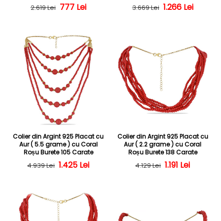
Preț obișnuit
Preț redus
777 Lei
Preț obișnuit
Preț redus
1.266 Lei
2.619 Lei
3.669 Lei
Colier din Argint 925 Placat cu
Colier din Argint 925 Placat cu
Aur ( 5.5 grame ) cu Coral
Aur ( 2.2 grame ) cu Coral
Roșu Burete 105 Carate
Roșu Burete 138 Carate
Preț obișnuit
Preț redus
1.425 Lei
Preț obișnuit
Preț redus
1.191 Lei
4.939 Lei
4.129 Lei