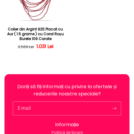
Colier din Argint 925 Placat cu
Aur ( 1.5 grame ) cu Coral Roșu
Burete 109 Carate
Preț obișnuit
Preț redus
1.031 Lei
3.569 Lei
Doriți să fiți informați cu privire la ofertele și
reducerile noastre speciale?
E-mail
Informație
Politică de livrare