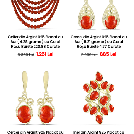
Colier din Argint 925 Placat cu
Cercei din Argint 925 Placat cu
Aur ( 4.28 grame ) cu Coral
Aur ( 6.21 grame ) cu Coral
Roșu Burete 220.88 Carate
Roșu Burete 4.77 Carate
Preț obișnuit
Preț redus
1.261 Lei
Preț obișnuit
Preț redus
885 Lei
3.389 Lei
2.939 Lei
Cercei din Argint 925 Placat cu
Inel din Argint 925 Placat cu