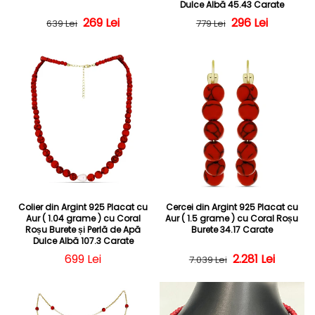
Dulce Albă 45.43 Carate
Preț obișnuit
Preț redus
269 Lei
296 Lei
Preț obișnuit
Preț redus
639 Lei
779 Lei
Colier din Argint 925 Placat cu
Cercei din Argint 925 Placat cu
Aur ( 1.04 grame ) cu Coral
Aur ( 1.5 grame ) cu Coral Roșu
Roșu Burete și Perlă de Apă
Burete 34.17 Carate
Dulce Albă 107.3 Carate
Preț obișnuit
699 Lei
Preț obișnuit
Preț redus
2.281 Lei
7.039 Lei