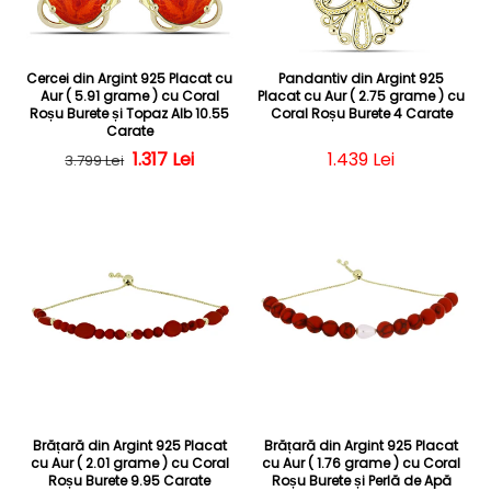
Cercei din Argint 925 Placat cu
Pandantiv din Argint 925
Aur ( 5.91 grame ) cu Coral
Placat cu Aur ( 2.75 grame ) cu
Roșu Burete și Topaz Alb 10.55
Coral Roșu Burete 4 Carate
Carate
Preț obișnuit
Preț redus
1.317 Lei
Preț obișnuit
1.439 Lei
3.799 Lei
Brățară din Argint 925 Placat
Brățară din Argint 925 Placat
cu Aur ( 2.01 grame ) cu Coral
cu Aur ( 1.76 grame ) cu Coral
Roșu Burete 9.95 Carate
Roșu Burete și Perlă de Apă