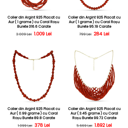
Colier din Argint 925 Placat cu
Colier din Argint 925 Placat cu
Aur ( 1 grame ) cu Coral Roșu
Aur ( 1 grame ) cu Coral Roșu
Burete 316.6 Carate
Burete 95.19 Carate
Preț obișnuit
Preț redus
1.009 Lei
284 Lei
Preț obișnuit
Preț redus
3.009 Lei
799 Lei
Colier din Argint 925 Placat cu
Colier din Argint 925 Placat cu
Aur ( 0.99 grame ) cu Coral
Aur ( 3.45 grame ) cu Coral
Roșu Burete 89.8 Carate
Roșu Burete 99.72 Carate
Preț obișnuit
Preț redus
378 Lei
Preț obișnuit
Preț redus
1.892 Lei
1.099 Lei
5.669 Lei