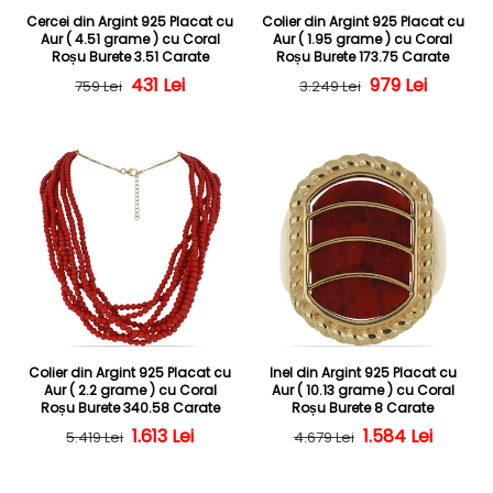
Cercei din Argint 925 Placat cu
Colier din Argint 925 Placat cu
Aur ( 4.51 grame ) cu Coral
Aur ( 1.95 grame ) cu Coral
Roșu Burete 3.51 Carate
Roșu Burete 173.75 Carate
Preț obișnuit
Preț redus
431 Lei
Preț obișnuit
Preț redus
979 Lei
759 Lei
3.249 Lei
Colier din Argint 925 Placat cu
Inel din Argint 925 Placat cu
Aur ( 2.2 grame ) cu Coral
Aur ( 10.13 grame ) cu Coral
Roșu Burete 340.58 Carate
Roșu Burete 8 Carate
Preț obișnuit
Preț redus
1.613 Lei
Preț obișnuit
Preț redus
1.584 Lei
5.419 Lei
4.679 Lei