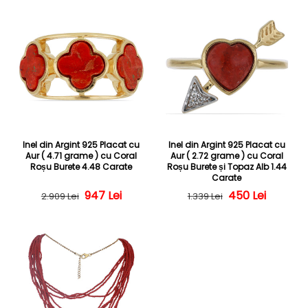
Inel din Argint 925 Placat cu
Inel din Argint 925 Placat cu
Aur ( 4.71 grame ) cu Coral
Aur ( 2.72 grame ) cu Coral
Roșu Burete 4.48 Carate
Roșu Burete și Topaz Alb 1.44
Carate
Preț obișnuit
Preț redus
947 Lei
Preț obișnuit
Preț redus
450 Lei
2.909 Lei
1.339 Lei