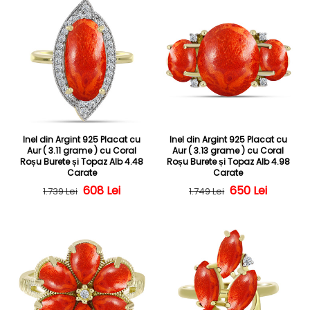
Inel din Argint 925 Placat cu
Inel din Argint 925 Placat cu
Aur ( 3.11 grame ) cu Coral
Aur ( 3.13 grame ) cu Coral
Roșu Burete și Topaz Alb 4.48
Roșu Burete și Topaz Alb 4.98
Carate
Carate
Preț obișnuit
Preț redus
608 Lei
Preț obișnuit
Preț redus
650 Lei
1.739 Lei
1.749 Lei