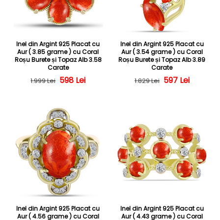
Inel din Argint 925 Placat cu
Inel din Argint 925 Placat cu
Aur ( 3.85 grame ) cu Coral
Aur ( 3.54 grame ) cu Coral
Roșu Burete și Topaz Alb 3.58
Roșu Burete și Topaz Alb 3.89
Carate
Carate
Preț obișnuit
Preț redus
598 Lei
Preț obișnuit
Preț redus
597 Lei
1.999 Lei
1.829 Lei
Inel din Argint 925 Placat cu
Inel din Argint 925 Placat cu
Aur ( 4.56 grame ) cu Coral
Aur ( 4.43 grame ) cu Coral