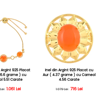
 Argint 925 Placat
Inel din Argint 925 Placat cu
 6.6 grame ) cu
Aur ( 4.37 grame ) cu Carneol
l 5.51 Carate
4.56 Carate
Preț obișnuit
Preț redus
1.061 Lei
Preț obișnuit
Preț redus
716 Lei
Lei
1.079 Lei