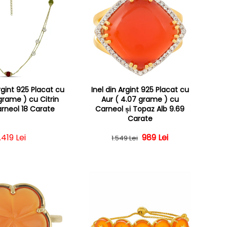
rgint 925 Placat cu
Inel din Argint 925 Placat cu
 grame ) cu Citrin
Aur ( 4.07 grame ) cu
arneol 18 Carate
Carneol și Topaz Alb 9.69
Carate
Preț obișnuit
1.419 Lei
Preț obișnuit
Preț redus
989 Lei
1.549 Lei