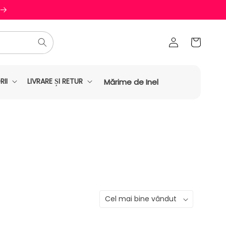
Conectați-
Coș
vă
II
LIVRARE ȘI RETUR
Mărime de Inel