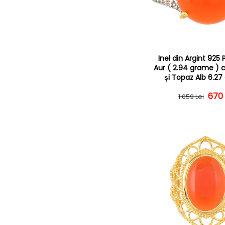
Inel din Argint 925
Aur ( 2.94 grame ) 
și Topaz Alb 6.27
Preț
Preț
670 
1.059 Lei