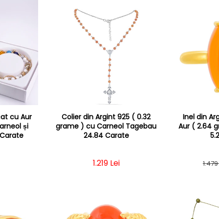
cat cu Aur
Colier din Argint 925 ( 0.32
Inel din Ar
arneol și
grame ) cu Carneol Tagebau
Aur ( 2.64 
 Carate
24.84 Carate
5.
șnuit
Preț obișnuit
1.219 Lei
1.479