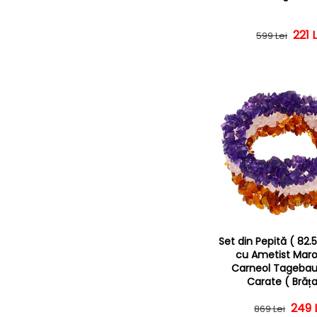
Preț
Preț
221 L
599 Lei
Set din Pepită ( 82.
cu Ametist Maro
Carneol Tagebau
Carate ( Brăța
Preț
Preț
249 
869 Lei