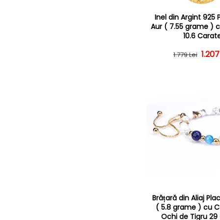
Inel din Argint 925
Aur ( 7.55 grame ) 
10.6 Carat
1.207
Preț
Preț
1.779 Lei
Brățară din Aliaj Pla
( 5.8 grame ) cu C
Ochi de Tigru 29