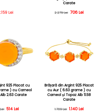
Carate
Preț obișnuit
.159 Lei
Preț obișnuit
Preț redus
706 Lei
2.279 Lei
gint 925 Placat cu
Brățară din Argint 925 Placat
grame ) cu Carneol
cu Aur ( 6.63 grame ) cu
 Alb 2.63 Carate
Carneol și Topaz Alb 11.58
Carate
Preț obișnuit
Preț redus
514 Lei
Preț obișnuit
Preț redus
1.140 Lei
 Lei
1.709 Lei