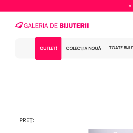
⭐️
TOATE BIJUT
OUTLET❗
COLECȚIA NOUĂ
PREȚ: