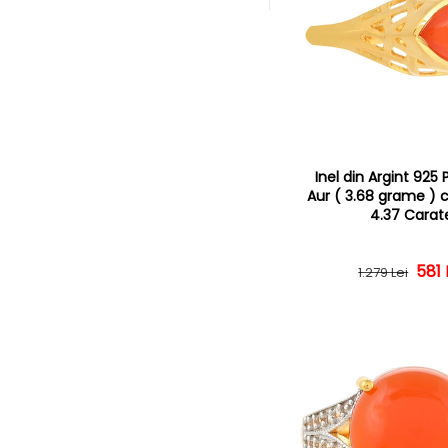
Inel din Argint 925
Aur ( 3.68 grame ) 
4.37 Carat
Preț
Preț
581 
1.279 Lei