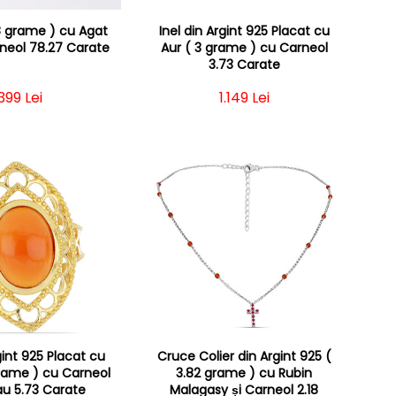
18 grame ) cu Agat
Inel din Argint 925 Placat cu
rneol 78.27 Carate
Aur ( 3 grame ) cu Carneol
3.73 Carate
Preț obișnuit
399 Lei
Preț obișnuit
1.149 Lei
gint 925 Placat cu
Cruce Colier din Argint 925 (
grame ) cu Carneol
3.82 grame ) cu Rubin
u 5.73 Carate
Malagasy și Carneol 2.18