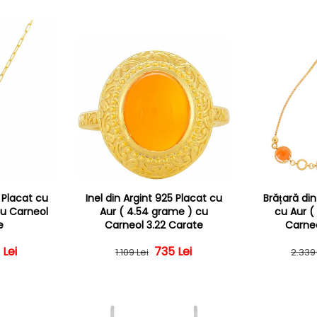
5 Placat cu
Inel din Argint 925 Placat cu
Brățară din
cu Carneol
Aur ( 4.54 grame ) cu
cu Aur (
e
Carneol 3.22 Carate
Carneo
 Lei
 obișnuit
 redus
Preț obișnuit
Preț redus
735 Lei
1.109 Lei
2.339 