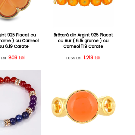
gint 925 Placat cu
Brățară din Argint 925 Placat
grame ) cu Carneol
cu Aur ( 6.15 grame ) cu
u 6.19 Carate
Carneol 11.9 Carate
Preț obișnuit
Preț redus
803 Lei
Preț obișnuit
Preț redus
1.213 Lei
 Lei
1.869 Lei