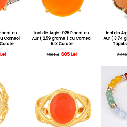
 Placat cu
Inel din Argint 925 Placat cu
Inel din Ar
cu Carneol
Aur ( 2.59 grame ) cu Carneol
Aur ( 3.74 
 Carate
8.13 Carate
Tageba
 obișnuit
 redus
Lei
605 Lei
Preț obișnuit
Preț redus
959 Lei
2.089