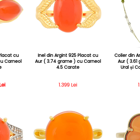
 Placat cu
Inel din Argint 925 Placat cu
Colier din A
cu Carneol
Aur ( 3.74 grame ) cu Carneol
Aur ( 3.61
e
4.5 Carate
Ural și C
 obișnuit
 redus
Lei
Preț obișnuit
1.399 Lei