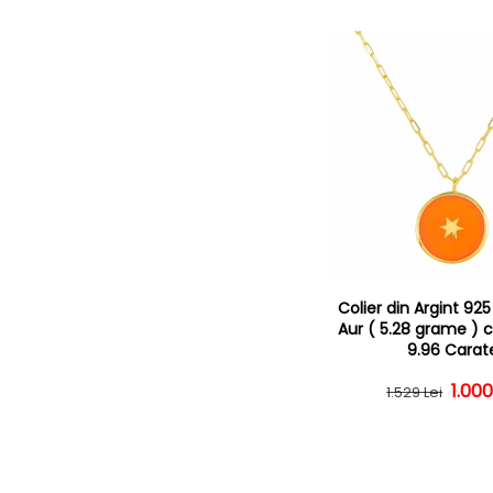
Colier din Argint 92
Aur ( 5.28 grame ) 
9.96 Carat
1.000
Preț
Preț
1.529 Lei