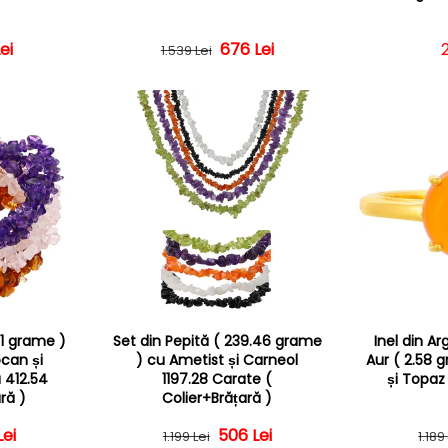
 obișnuit
 redus
ei
Preț obișnuit
Preț redus
676 Lei
2
1.539 Lei
51 grame )
Set din Pepită ( 239.46 grame
Inel din Ar
can și
) cu Ametist și Carneol
Aur ( 2.58 
 412.54
1197.28 Carate (
și Topaz
ră )
Colier+Brățară )
 obișnuit
 redus
Lei
Preț obișnuit
Preț redus
506 Lei
1.199 Lei
1.189