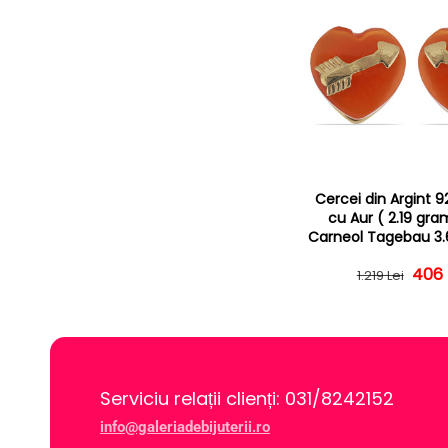
Cercei din Argint 9
cu Aur ( 2.19 gra
Carneol Tagebau 3.
Preț
Preț
406 
1.219 Lei
Serviciu relații clienți: 031/8242152
info@galeriadebijuterii.ro