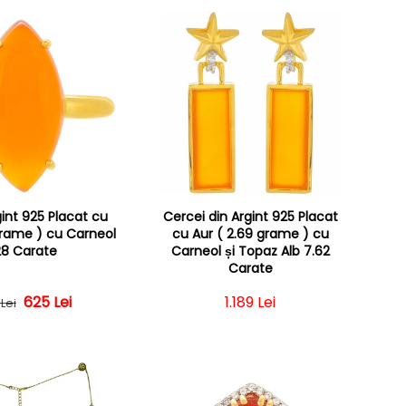
gint 925 Placat cu
Cercei din Argint 925 Placat
grame ) cu Carneol
cu Aur ( 2.69 grame ) cu
28 Carate
Carneol și Topaz Alb 7.62
Carate
Preț obișnuit
Preț redus
625 Lei
Preț obișnuit
1.189 Lei
 Lei