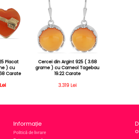
25 Placat
Cercei din Argint 925 ( 3.68
me ) cu
grame ) cu Carneol Tagebau
68 Carate
19.22 Carate
 obișnuit
 redus
Lei
Preț obișnuit
3.319 Lei
Informație
D
o
Politică de livrare