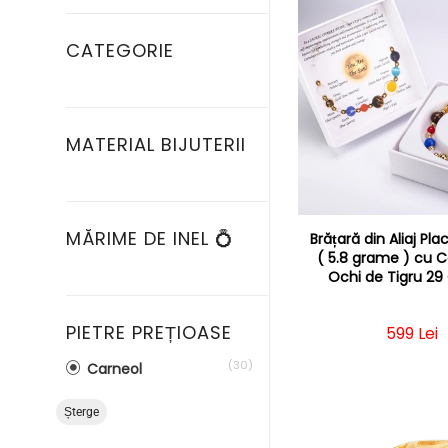
CATEGORIE
MATERIAL BIJUTERII
MĂRIME DE INEL 💍
Brățară din Aliaj Pla
( 5.8 grame ) cu C
Ochi de Tigru 29
PIETRE PREȚIOASE
Preț obi
599 Lei
(30)
Carneol
Șterge