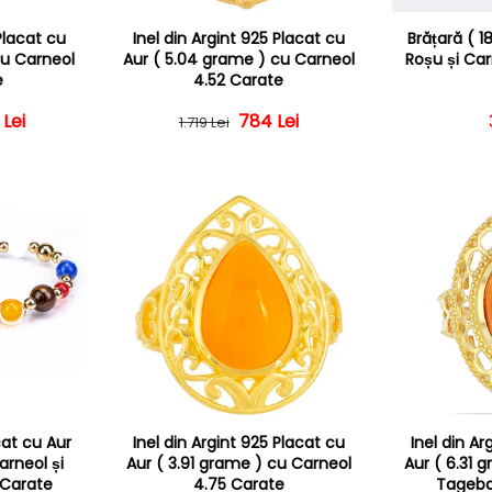
 Placat cu
Inel din Argint 925 Placat cu
Brățară ( 
cu Carneol
Aur ( 5.04 grame ) cu Carneol
Roșu și Ca
e
4.52 Carate
 Lei
 obișnuit
 redus
Preț obișnuit
Preț redus
784 Lei
1.719 Lei
cat cu Aur
Inel din Argint 925 Placat cu
Inel din Ar
arneol și
Aur ( 3.91 grame ) cu Carneol
Aur ( 6.31 
 Carate
4.75 Carate
Tageba